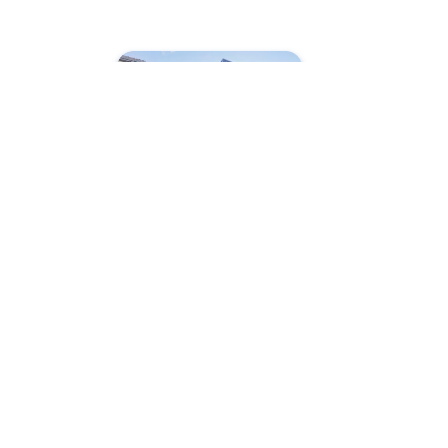
Beste Relaties, O
Authentieke TWE
zuidoosten is ge
trapopgang, r
inbouwapparatuu
douchecabine, was
Woningaanbo
Beste Relaties,
biedt alles wat 
stenen berging, 
gelegen op uits
vervoer Deze goe