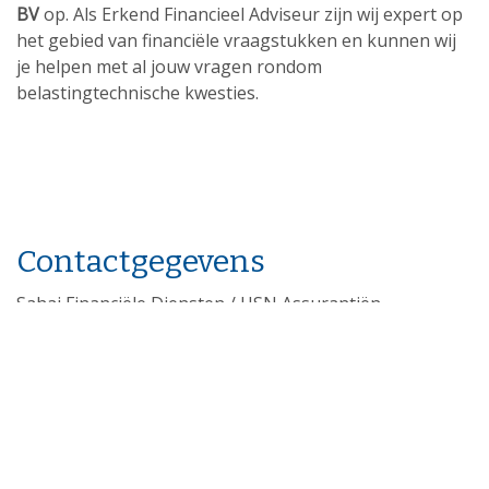
BV
op. Als Erkend Financieel Adviseur zijn wij expert op
het gebied van financiële vraagstukken en kunnen wij
je helpen met al jouw vragen rondom
belastingtechnische kwesties.
Contactgegevens
Sahai Financiële Diensten / HSN Assurantiën
Beursstraat 11
7551 HP Hengelo
Telefoon: 074-2422357
E-mail: advies@sahai.nl