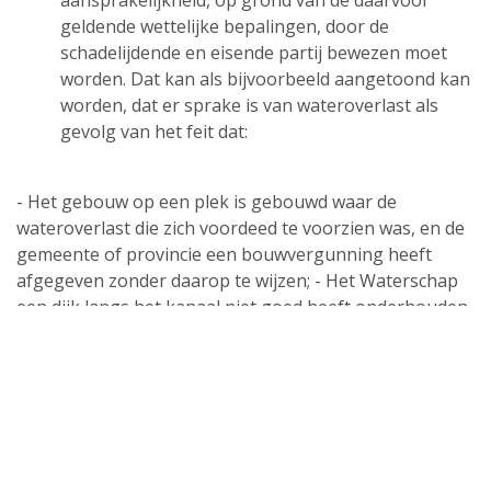
geldende wettelijke bepalingen, door de
schadelijdende en eisende partij bewezen moet
worden. Dat kan als bijvoorbeeld aangetoond kan
worden, dat er sprake is van wateroverlast als
gevolg van het feit dat:
- Het gebouw op een plek is gebouwd waar de
wateroverlast die zich voordeed te voorzien was, en de
gemeente of provincie een bouwvergunning heeft
afgegeven zonder daarop te wijzen; - Het Waterschap
een dijk langs het kanaal niet goed heeft onderhouden,
waardoor de dijk als gevolg van de regenval
doorgebroken is;
- De constructeur een fout heeft gemaakt bij de
berekening van de constructie van het dak, waardoor
het dak ingestort is; - De aannemer bij de bouw
verkeerde materialen gebruikt heeft en het pand niet
tegen de neerslag bestand was.