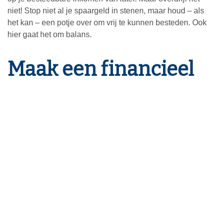
niet! Stop niet al je spaargeld in stenen, maar houd – als
het kan – een potje over om vrij te kunnen besteden. Ook
hier gaat het om balans.
Maak een financieel
plan
Als je alles overzichtelijk wilt krijgen, kun je het beste een
financieel plan maken. Daarin kijk je niet alleen naar de
(verre) toekomst, maar ook naar de periode tussen nu en
dan. Zo kun je bepalen hoeveel geld je kunt gebruiken om
extra te sparen voor je pensioen of om (extra) af te lossen.
Best ingewikkeld