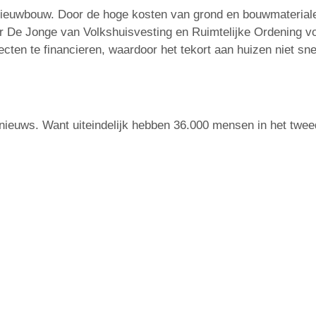
nieuwbouw. Door de hoge kosten van grond en bouwmateriale
er De Jonge van Volkshuisvesting en Ruimtelijke Ordening vo
ten te financieren, waardoor het tekort aan huizen niet snel
nieuws. Want uiteindelijk hebben 36.000 mensen in het twee
f heb je dat net gevonden? Maak dan eens een vrijblijvende 
iseur, help ik je graag bij het vinden van de beste hypothe
f mail me gerust.