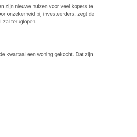
n zijn nieuwe huizen voor veel kopers te
or onzekerheid bij investeerders, zegt de
 zal teruglopen.
de kwartaal een woning gekocht. Dat zijn
afspraak met me. Als Erkend Financieel
ek voor jouw situatie en sta ik je ook op