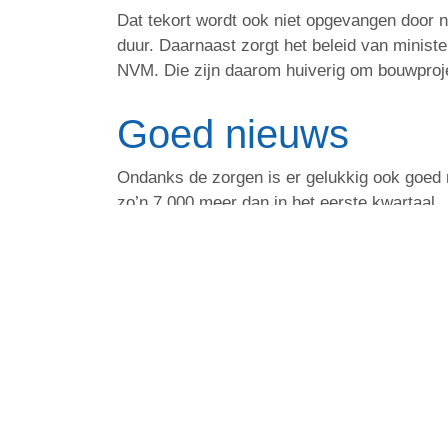
Dat tekort wordt ook niet opgevangen door 
duur. Daarnaast zorgt het beleid van minist
NVM. Die zijn daarom huiverig om bouwprojec
Goed nieuws
Ondanks de zorgen is er gelukkig ook goed 
zo’n 7.000 meer dan in het eerste kwartaal.
Ben jij ook op zoek naar een (ander) huis o
Adviseur, ook bekend als Erkend Hypotheekadv
andere gebieden bij met raad en daad. Bel o