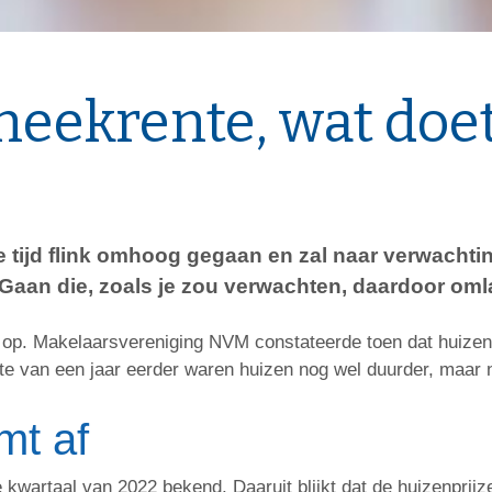
eekrente, wat doet
te tijd flink omhoog gegaan en zal naar verwachti
 Gaan die, zoals je zou verwachten, daardoor om
el op. Makelaarsvereniging NVM constateerde toen dat huize
te van een jaar eerder waren huizen nog wel duurder, maar n
mt af
 kwartaal van 2022 bekend. Daaruit blijkt dat de huizenprijze