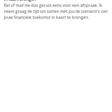
Bel of mail me dus gerust eens voor een afspraak. Ik
neem graag de tijd om samen met jou de scenario’s van
jouw financiële toekomst in kaart te brengen.
Contactgegevens
Sahai Financiële Diensten / HSN Assurantiën
Beursstraat 11
7551 HP Hengelo
Telefoon: 074-2422357
E-mail: advies@sahai.nl
Download onze app