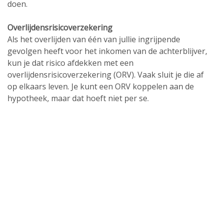
doen.
Overlijdensrisicoverzekering
Als het overlijden van één van jullie ingrijpende
gevolgen heeft voor het inkomen van de achterblijver,
kun je dat risico afdekken met een
overlijdensrisicoverzekering (ORV). Vaak sluit je die af
op elkaars leven. Je kunt een ORV koppelen aan de
hypotheek, maar dat hoeft niet per se.
Maak het bespreekbaar
Het overlijden van je partner of van jezelf is geen leuk
onderwerp. Maar als je er niet over nadenkt, bestaat de
kans dat je in een verdrietige periode ook nog wordt
geconfronteerd met financiële problemen.
Maak het daarom bespreekbaar. Ik help je daar graag
bij en kan een goede inschatting maken van het
financiële plaatje. Waar nodig adviseer ik ook over de
maatregelen die je nu kunt nemen om problemen later