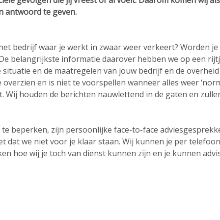
iële gevolgen die jij vreest of al voelt. Daarom komen wij al
n antwoord te geven.
et bedrijf waar je werkt in zwaar weer verkeert? Worden j
e belangrijkste informatie daarover hebben we op een rijtj
situatie en de maatregelen van jouw bedrijf en de overhei
 overzien en is niet te voorspellen wanneer alles weer ‘norma
t. Wij houden de berichten nauwlettend in de gaten en zulle
e te beperken, zijn persoonlijke face-to-face adviesgesprekk
et dat we niet voor je klaar staan. Wij kunnen je per telefo
en hoe wij je toch van dienst kunnen zijn en je kunnen advi