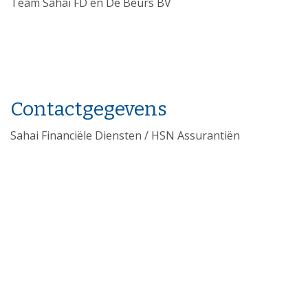
Team Sahai FD en De Beurs BV
Contactgegevens
Sahai Financiële Diensten / HSN Assurantiën
Beursstraat 11
7551 HP Hengelo
Telefoon: 074-2422357
E-mail: advies@sahai.nl
Download onze app