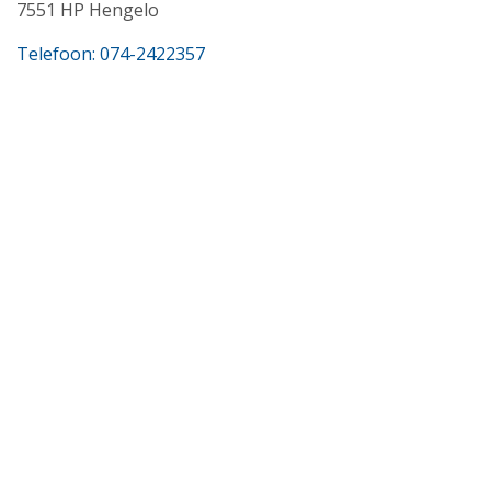
7551 HP Hengelo
Telefoon: 074-2422357
E-mail: advies@sahai.nl
Download onze app
Downloads
Vergelijkingskaart Hypotheek
Vergelijkingskaart Risico's afdekken