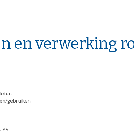
en en verwerking r
sloten.
en/gebruiken.
s BV