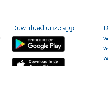
Download onze app
D
n
Ve
Ve
Ve
Be