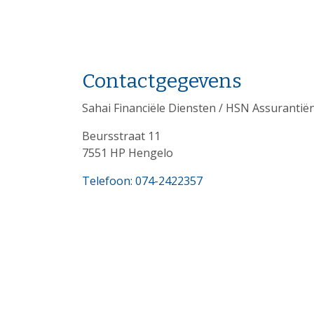
Contactgegevens
Sahai Financiële Diensten / HSN Assurantië
Beursstraat 11
7551 HP Hengelo
Telefoon: 074-2422357
E-mail: advies@sahai.nl