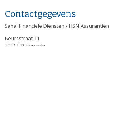
Contactgegevens
Sahai Financiële Diensten / HSN Assurantiën
Beursstraat 11
7551 HP Hengelo
Telefoon: 074-2422357
E-mail: advies@sahai.nl
Download onze app