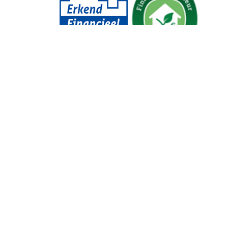
Contactgegevens
Sahai Financiële Diensten / HSN Assurantië
Beursstraat 11
7551 HP Hengelo
Telefoon: 074-2422357
E-mail: advies@sahai.nl