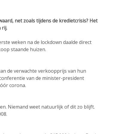
rd, net zoals tijdens de kredietcrisis? Het
rij.
erste weken na de lockdown daalde direct
koop staande huizen.
van de verwachte verkoopprijs van hun
sconferentie van de minister-president
vóór corona.
en. Niemand weet natuurlijk of dit zo blijft.
008.