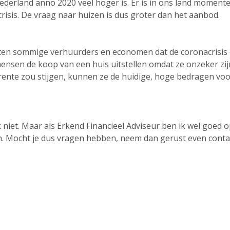
rland anno 2020 veel hoger is. Er is in ons land momenteel
tcrisis. De vraag naar huizen is dus groter dan het aanbod.
ten sommige verhuurders en economen dat de coronacrisis op
ensen de koop van een huis uitstellen omdat ze onzeker zi
ente zou stijgen, kunnen ze de huidige, hoge bedragen vo
 niet. Maar als Erkend Financieel Adviseur ben ik wel goed
den. Mocht je dus vragen hebben, neem dan gerust even conta
Download onze app
D