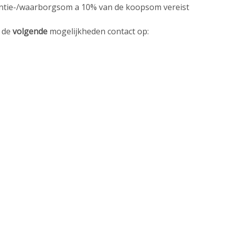
antie-/waarborgsom a 10% van de koopsom vereist
a de
volgende
mogelijkheden contact op:
Download onze app
D
n
Ve
Ve
Ve