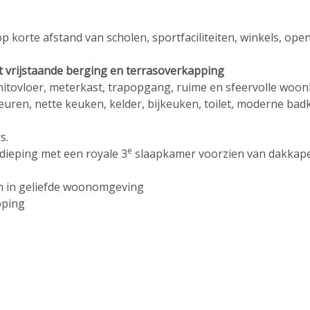
op korte afstand van scholen, sportfaciliteiten, winkels, op
ijstaande berging en terrasoverkapping
nitovloer, meterkast, trapopgang, ruime en sfeervolle woon
euren, nette keuken, kelder, bijkeuken, toilet, moderne b
s.
e
dieping met een royale 3
slaapkamer voorzien van dakkape
en in geliefde woonomgeving
pping