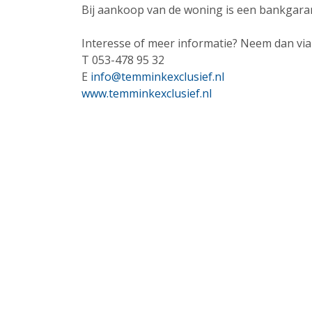
Bij aankoop van de woning is een bankgar
Interesse of meer informatie? Neem dan vi
T 053-478 95 32
E
info@temminkexclusief.nl
www.temminkexclusief.nl
Contactgegevens
Sahai Financiële Diensten / HSN Assurantië
Beursstraat 11
7551 HP Hengelo
Telefoon: 074-2422357