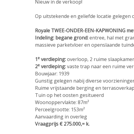
Nieuw in de verkoop!
Op uitstekende en geliefde locatie gelegen 
Royale TWEE-ONDER-EEN-KAPWONING met vr
Indeling: begane grond:
entree, hal met gra
massieve parketvloer en openslaande tuind
e
1
verdieping:
overloop, 2 ruime slaapkamer
e
2
verdieping:
vaste trap naar een ruime ver
Bouwjaar: 1939
Gunstig gelegen nabij diverse voorziening
Ruime vrijstaande berging en terrasoverka
Tuin op het oosten gesitueerd
Woonoppervlakte: 87m²
Perceelgrootte: 153m²
Aanvaarding in overleg
Vraagprijs € 275.000,= k.